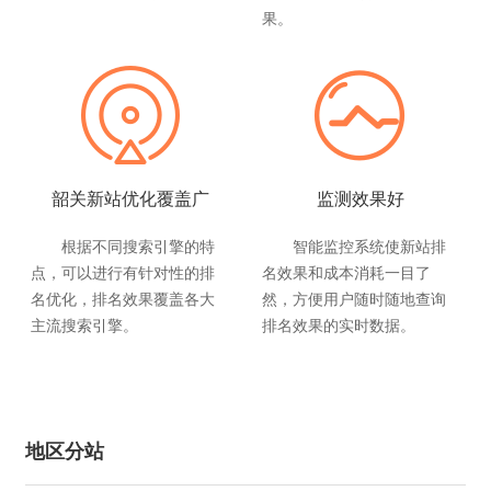
果。
韶关新站优化覆盖广
监测效果好
根据不同搜索引擎的特
智能监控系统使新站排
点，可以进行有针对性的排
名效果和成本消耗一目了
名优化，排名效果覆盖各大
然，方便用户随时随地查询
主流搜索引擎。
排名效果的实时数据。
阐
韶
如
分
韶
地区分站
述
关
何
享
关